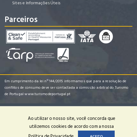
Sites e Informações Úteis
Parceiros
Em cumprimento da lei nº 144/2015 informamos que para a resolução de
conflitos de consumo deve ser contactada a comissão arbitral do Turismo
de Portugal
www.turismodeportugal.pt
Ao utilizar o nosso site, você concorda que
ARMARTER | RNAVT 1729 | © 2023 Todos os direitos reservados |
utilizemos cookies de acordo com a nossa
Powered by
OPTIGEST
Política de Privacidade
ACEITO