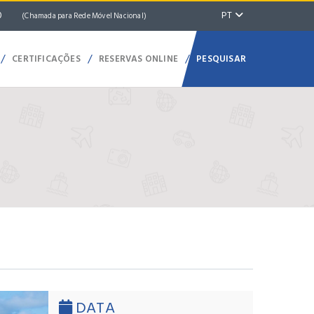
PT
70
(Chamada para Rede Móvel Nacional)
/
/
/
CERTIFICAÇÕES
RESERVAS ONLINE
PESQUISAR
DATA